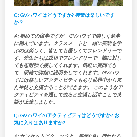
Q: GVハワイはどうですか? 授業は楽しいです
か？
A: 初めての留学ですが、GVハワイで楽しく勉学
に励んでいます。クラスメートと一緒に英語を学
ぶのは楽しく、皆とても優しくてフレンドリーで
す。先生たちは親切でフレンドリーで、誰に対し
ても忍耐強く接してくれます。気軽に質問でき
て、明確で詳細に説明をしてくれます。GVハワ
イには楽しいアクティビティもあり世界中から来
た生徒と交流することができます。 このようなア
クティビティを通して彼らと交流し話すことで英
語が上達しました。
Q: GVハワイのアクティビティはどうですか? お
気に入りはありますか?
A: サンセットピクニックと、毎年8月に行われる