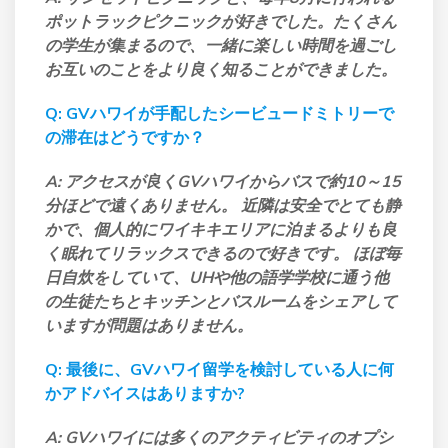
ポットラックピクニックが好きでした。たくさん
の学生が集まるので、一緒に楽しい時間を過ごし
お互いのことをより良く知ることができました。
Q: GVハワイが手配したシービュードミトリーで
の滞在はどうですか？
A: アクセスが良くGVハワイからバスで約10～15
分ほどで遠くありません。 近隣は安全でとても静
かで、個人的にワイキキエリアに泊まるよりも良
く眠れてリラックスできるので好きです。 ほぼ毎
日自炊をしていて、UHや他の語学学校に通う他
の生徒たちとキッチンとバスルームをシェアして
いますが問題はありません。
Q: 最後に、GVハワイ留学を検討している人に何
かアドバイスはありますか?
A: GVハワイには多くのアクティビティのオプシ